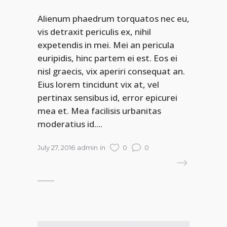
Alienum phaedrum torquatos nec eu,
vis detraxit periculis ex, nihil
expetendis in mei. Mei an pericula
euripidis, hinc partem ei est. Eos ei
nisl graecis, vix aperiri consequat an.
Eius lorem tincidunt vix at, vel
pertinax sensibus id, error epicurei
mea et. Mea facilisis urbanitas
moderatius id....
July 27, 2016
admin
in
0
0
READ MORE