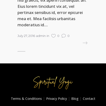
nisl graecis, vix aperiri consequat an.
Eius lorem tincidunt vix at, vel
pertinax sensibus id, error epicurei
mea et. Mea facilisis urbanitas
moderatius id....
July 27, 2016
admin
in
0
0
READ MORE
|
|
|
Terms & Conditions
Privacy Policy
Blog
Contact