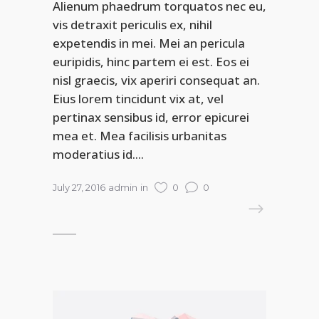
Alienum phaedrum torquatos nec eu,
vis detraxit periculis ex, nihil
expetendis in mei. Mei an pericula
euripidis, hinc partem ei est. Eos ei
nisl graecis, vix aperiri consequat an.
Eius lorem tincidunt vix at, vel
pertinax sensibus id, error epicurei
mea et. Mea facilisis urbanitas
moderatius id....
July 27, 2016
admin
in
0
0
READ MORE