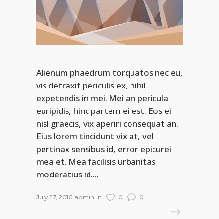
Alienum phaedrum torquatos nec eu,
vis detraxit periculis ex, nihil
expetendis in mei. Mei an pericula
euripidis, hinc partem ei est. Eos ei
nisl graecis, vix aperiri consequat an.
Eius lorem tincidunt vix at, vel
pertinax sensibus id, error epicurei
mea et. Mea facilisis urbanitas
moderatius id....
July 27, 2016
admin
in
0
0
READ MORE