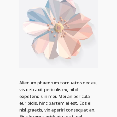
Alienum phaedrum torquatos nec eu,
vis detraxit periculis ex, nihil
expetendis in mei. Mei an pericula
euripidis, hinc partem ei est. Eos ei
nisl graecis, vix aperiri consequat an.
Eius lorem tincidunt vix at, vel