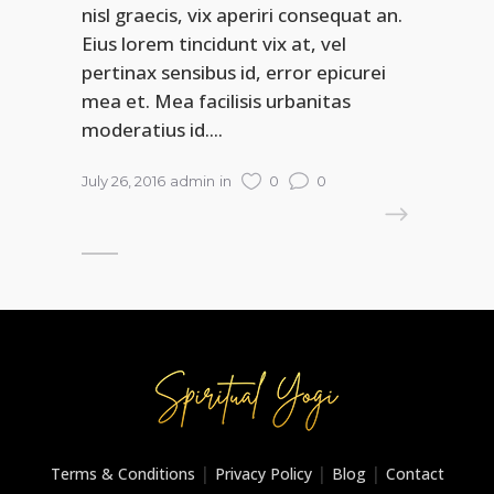
nisl graecis, vix aperiri consequat an.
Eius lorem tincidunt vix at, vel
pertinax sensibus id, error epicurei
mea et. Mea facilisis urbanitas
moderatius id....
July 26, 2016
admin
in
0
0
READ MORE
|
|
|
Terms & Conditions
Privacy Policy
Blog
Contact