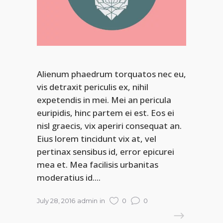
Alienum phaedrum torquatos nec eu,
vis detraxit periculis ex, nihil
expetendis in mei. Mei an pericula
euripidis, hinc partem ei est. Eos ei
nisl graecis, vix aperiri consequat an.
Eius lorem tincidunt vix at, vel
pertinax sensibus id, error epicurei
mea et. Mea facilisis urbanitas
moderatius id....
July 28, 2016
admin
in
0
0
READ MORE