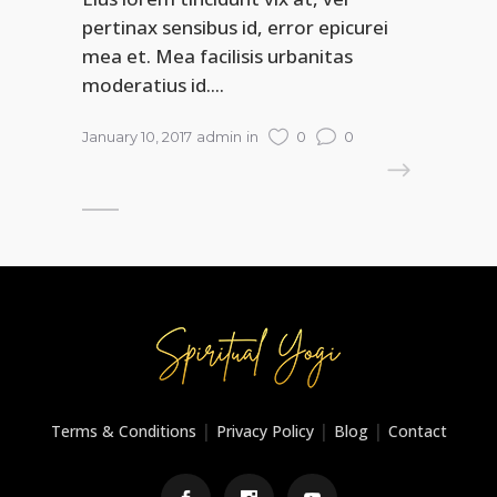
pertinax sensibus id, error epicurei
mea et. Mea facilisis urbanitas
moderatius id....
January 10, 2017
admin
in
0
0
READ MORE
|
|
|
Terms & Conditions
Privacy Policy
Blog
Contact