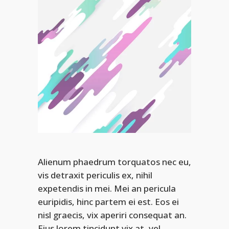
Alienum phaedrum torquatos nec eu,
vis detraxit periculis ex, nihil
expetendis in mei. Mei an pericula
euripidis, hinc partem ei est. Eos ei
nisl graecis, vix aperiri consequat an.
Eius lorem tincidunt vix at, vel